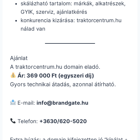
skálázható tartalom: márkák, alkatrészek,
GYIK, szerviz, ajánlatkérés
konkurencia kizárása: traktorcentrum.hu
nálad van
Ajánlat
A traktorcentrum.hu domain eladó.
Ár: 369 000 Ft (egyszeri díj)
Gyors technikai átadás, azonnal átírható.
E-mail:
info@brandgate.hu
Telefon:
+3630/620-5020
Extra húzás: a domain kifejezetten jó “kínálat +