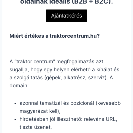
oldalnak ideális (B2B + B2C).
Ajánlatkérés
Miért értékes a traktorcentrum.hu?
A “traktor centrum” megfogalmazás azt
sugallja, hogy egy helyen elérhető a kínálat és
a szolgáltatás (gépek, alkatrész, szerviz). A
domain:
azonnal tematizál és pozicionál (kevesebb
magyarázat kell),
hirdetésben jól illeszthető: releváns URL,
tiszta üzenet,