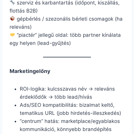
szerviz és karbantartás (időpont, kiszállás,
flottás B2B)
gépbérlés / szezonális bérleti csomagok (ha
releváns)
“piactér” jellegű oldal: több partner kínálata
egy helyen (lead-gyűjtés)
Marketingelőny
ROI-logika: kulcsszavas név → releváns
érdeklődők → több lead/hívás
Ads/SEO kompatibilitás: bizalmat keltő,
tematikus URL (jobb hirdetés-illeszkedés)
“centrum” hatás: marketplace/egyablakos
kommunikáció, könnyebb brandépítés