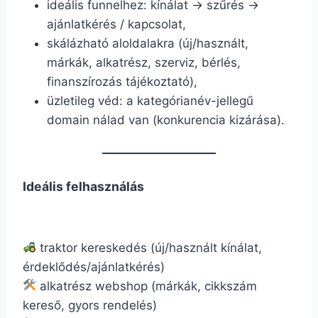
ideális funnelhez: kínálat → szűrés →
ajánlatkérés / kapcsolat,
skálázható aloldalakra (új/használt,
márkák, alkatrész, szerviz, bérlés,
finanszírozás tájékoztató),
üzletileg véd: a kategórianév-jellegű
domain nálad van (konkurencia kizárása).
Ideális felhasználás
traktor kereskedés (új/használt kínálat,
érdeklődés/ajánlatkérés)
alkatrész webshop (márkák, cikkszám
kereső, gyors rendelés)