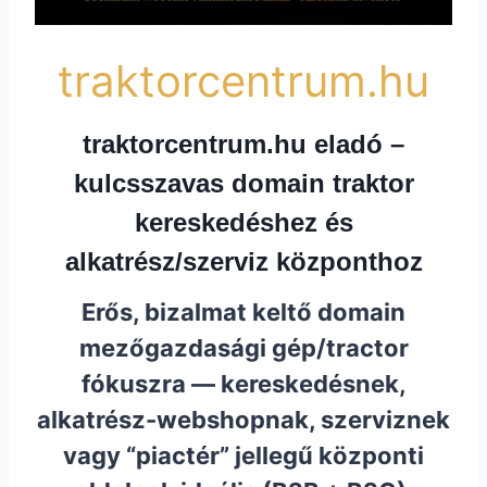
traktorcentrum.hu
traktorcentrum.hu eladó –
kulcsszavas domain traktor
kereskedéshez és
alkatrész/szerviz központhoz
Erős, bizalmat keltő domain
mezőgazdasági gép/tractor
fókuszra — kereskedésnek,
alkatrész-webshopnak, szerviznek
vagy “piactér” jellegű központi